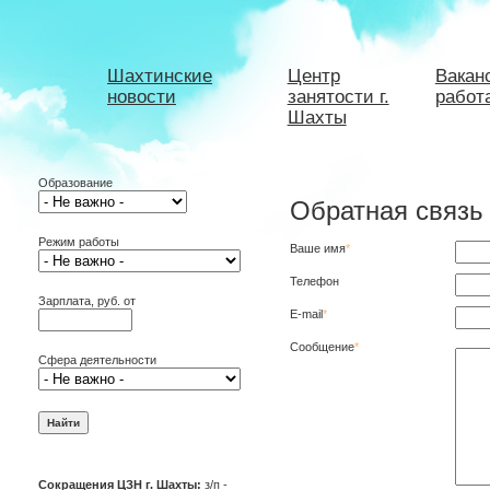
Шахтинские
Центр
Вакан
новости
занятости г.
работ
Шахты
Образование
Обратная связь
Режим работы
Ваше имя
*
Телефон
Зарплата, руб. от
E-mail
*
Сообщение
*
Сфера деятельности
Сокращения ЦЗН г. Шахты:
з/п -