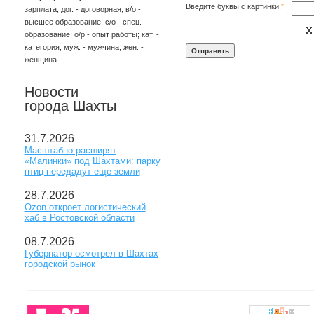
Введите буквы с картинки:
*
зарплата; дог. - договорная; в/о -
высшее образование; с/о - спец.
образование; о/р - опыт работы; кат. -
категория; муж. - мужчина; жен. -
женщина.
Новости
города Шахты
31.7.2026
Масштабно расширят
«Малинки» под Шахтами: парку
птиц передадут еще земли
28.7.2026
Ozon откроет логистический
хаб в Ростовской области
08.7.2026
Губернатор осмотрел в Шахтах
городской рынок