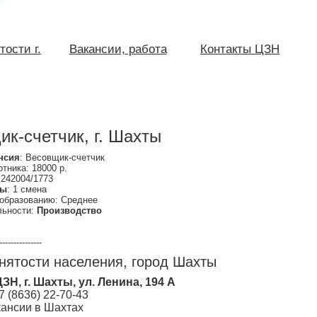
тости г.
Вакансии, работа
Контакты ЦЗН
к-счетчик, г. Шахты
нсия
: Весовщик-счетчик
тника: 18000 р.
 242004/1773
ты
: 1 смена
 образованию: Среднее
льности:
Производство
---------------
нятости населения, город Шахты
ЦЗН, г. Шахты, ул. Ленина, 194 А
7 (8636) 22-70-43
кансии в Шахтах