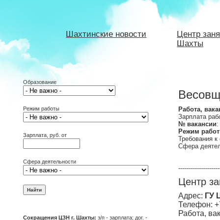
Шахтинские новости
Центр заня
Шахты
Образование
Весовщи
Режим работы
Работа, вака
Зарплата рабо
№ вакансии
:
Режим рабо
Зарплата, руб. от
Требования к
Сфера деяте
Сфера деятельности
---------------------
Центр за
Адрес:
ГУ 
Телефон: +
Работа, ва
Сокращения ЦЗН г. Шахты:
з/п - зарплата; дог. -