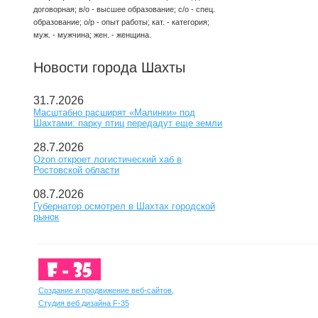
договорная; в/о - высшее образование; с/о - спец.
образование; о/р - опыт работы; кат. - категория;
муж. - мужчина; жен. - женщина.
Новости города Шахты
31.7.2026
Масштабно расширят «Малинки» под
Шахтами: парку птиц передадут еще земли
28.7.2026
Ozon откроет логистический хаб в
Ростовской области
08.7.2026
Губернатор осмотрел в Шахтах городской
рынок
Создание и продвижение веб-сайтов,
Студия веб дизайна F-35